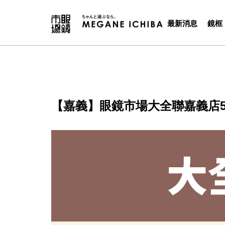
最新消息
鏡框
【嘉義】眼鏡市場大全聯嘉義店5/2