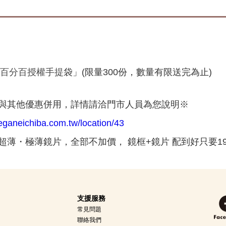
百分百授權手提
袋」(限量300份，數量有限送完為止)
與其他優惠併用，詳情請洽門市人員為您說明※
eganeichiba.com.tw/location/43
薄・極薄鏡片，全部不加價， 鏡框+鏡片 配到好只要1
支援服務
常見問題
聯絡我們