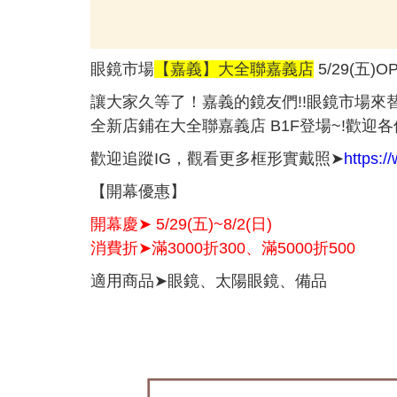
眼鏡市場
【嘉義】大全聯嘉義店
5/29(五)
讓大家久等了！嘉義的鏡友們!!眼鏡市場來
全新店鋪在大全聯嘉義店 B1F登場~!歡迎
歡迎追蹤IG，觀看更多框形實戴照➤
https:/
【開幕優惠】
開幕慶➤ 5/29(五)~8/2(日)
消費折➤滿3000折300、滿5000折500
適用商品➤眼鏡、太陽眼鏡、備品