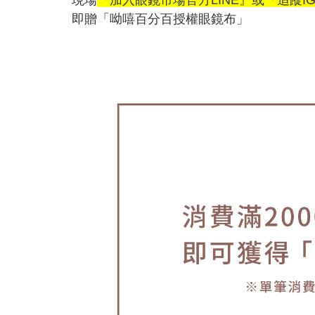
現場
『加入眼鏡市場官方LINE』或『追蹤I
即贈「呦嘻百分百授權眼鏡布」