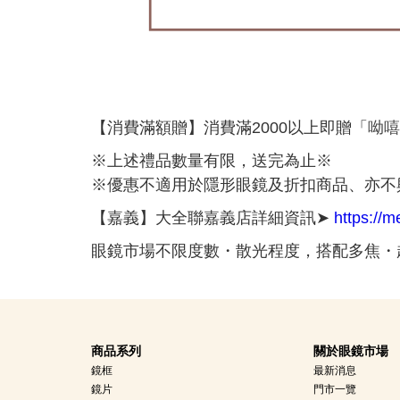
呦嘻
【消費滿額贈】消費滿2000以上即贈「
※上述禮品數量有限，送完為止※
※優惠不適用於隱形眼鏡及折扣商品、亦不
【嘉義】大全聯嘉義店詳細資訊➤
https://m
眼鏡市場不限度數・散光程度，搭配多焦・超
商品系列
關於眼鏡市場
鏡框
最新消息
鏡片
門市一覽