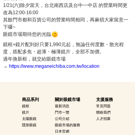
1/21(六)除夕當天，台北南西店及台中一中店 的營業時間更
改為12:00-16:00
其餘門市都和百貨公司的營業時間相同，再麻煩大家留意一
下囉~
眼鏡市場期待您的光臨
鏡框+鏡片配到好只要1,990元起，無論任何度數・散光程
度，搭配多焦・超薄・極薄鏡片，全部不加價。
過年換新框，就交給眼鏡市場
→
https://www.meganeichiba.com.tw/location
商品系列
關於眼鏡市場
支援服務
鏡框
最新消息
常見問題
鏡片
門市一覽
聯絡我們
太陽眼鏡
公司介紹
人才招募
隱形眼鏡
眼鏡市場的服務
日本官網