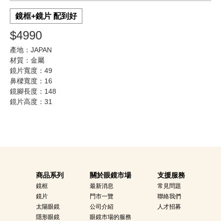
鏡框+鏡片 配到好
$4990
產地：JAPAN
材質：金屬
鏡片寬度：49
鼻樑寬度：16
鏡腳長度：148
鏡片高度：31
商品系列
關於眼鏡市場
支援服務
鏡框
最新消息
常見問題
鏡片
門市一覽
聯絡我們
太陽眼鏡
公司介紹
人才招募
隱形眼鏡
眼鏡市場的服務