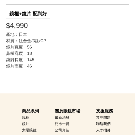
鏡框+鏡片 配到好
$4,990
產地：日本
材質：鈦合金/β鈦/CP
鏡片寬度：56
鼻樑寬度：18
鏡腳長度：145
鏡片高度：46
商品系列
關於眼鏡市場
支援服務
鏡框
最新消息
常見問題
鏡片
門市一覽
聯絡我們
太陽眼鏡
公司介紹
人才招募