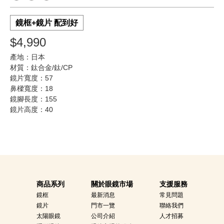
鏡框+鏡片 配到好
$4,990
產地：日本
材質：鈦合金/鈦/CP
鏡片寬度：57
鼻樑寬度：18
鏡腳長度：155
鏡片高度：40
商品系列
關於眼鏡市場
支援服務
鏡框
最新消息
常見問題
鏡片
門市一覽
聯絡我們
太陽眼鏡
公司介紹
人才招募