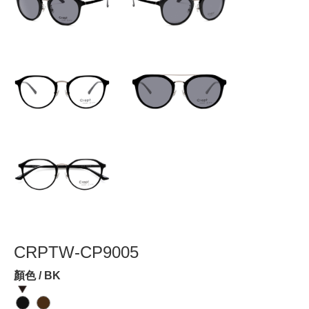
CRPTW-CP9005
顏色 / BK