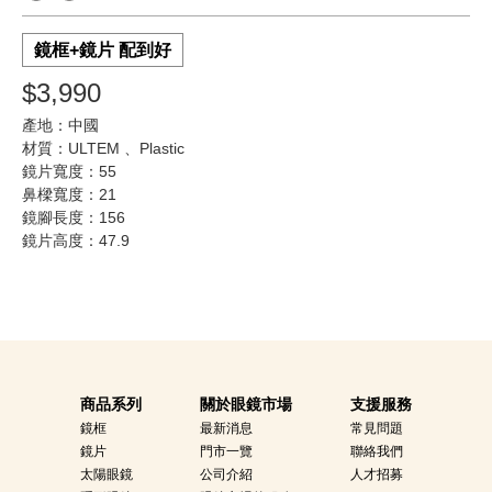
鏡框+鏡片 配到好
$3,990
產地：中國
材質：ULTEM 、Plastic
鏡片寬度：55
鼻樑寬度：21
鏡腳長度：156
鏡片高度：47.9
商品系列
關於眼鏡市場
支援服務
鏡框
最新消息
常見問題
鏡片
門市一覽
聯絡我們
太陽眼鏡
公司介紹
人才招募