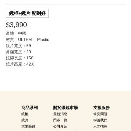
鏡框+鏡片 配到好
$3,990
產地：中國
材質：ULTEM 、Plastic
鏡片寬度：59
鼻樑寬度：20
鏡腳長度：156
鏡片高度：42.8
商品系列
關於眼鏡市場
支援服務
鏡框
最新消息
常見問題
鏡片
門市一覽
聯絡我們
太陽眼鏡
公司介紹
人才招募