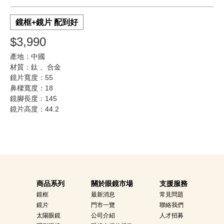
鏡框+鏡片 配到好
$3,990
產地：中國
材質：鈦 、合金
鏡片寬度：55
鼻樑寬度：18
鏡腳長度：145
鏡片高度：44.2
商品系列
關於眼鏡市場
支援服務
鏡框
最新消息
常見問題
鏡片
門市一覽
聯絡我們
太陽眼鏡
公司介紹
人才招募