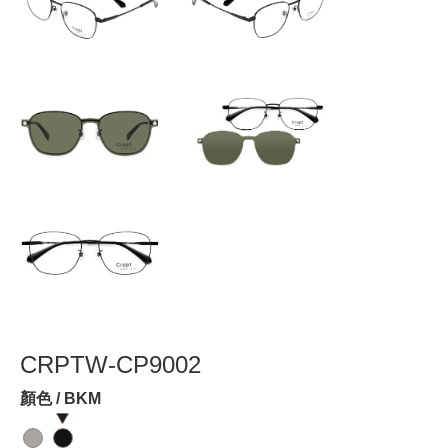
CRPTW-CP9002
顏色 / BKM