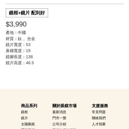
鏡框+鏡片 配到好
$3,990
產地：中國
材質：鈦 、合金
鏡片寬度：53
鼻樑寬度：19
鏡腳長度：138
鏡片高度：46.5
商品系列
關於眼鏡市場
支援服務
鏡框
最新消息
常見問題
鏡片
門市一覽
聯絡我們
太陽眼鏡
公司介紹
人才招募