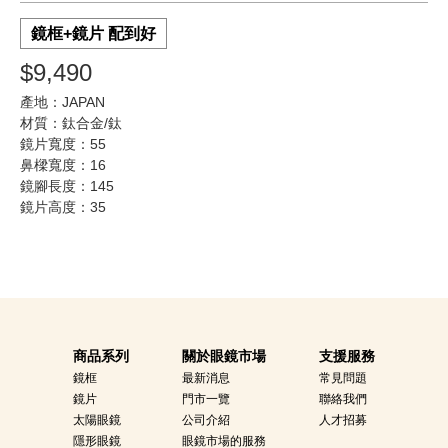
鏡框+鏡片 配到好
$9,490
產地：JAPAN
材質：鈦合金/鈦
鏡片寬度：55
鼻樑寬度：16
鏡腳長度：145
鏡片高度：35
商品系列
關於眼鏡市場
支援服務
鏡框
最新消息
常見問題
鏡片
門市一覽
聯絡我們
太陽眼鏡
公司介紹
人才招募
隱形眼鏡
眼鏡市場的服務