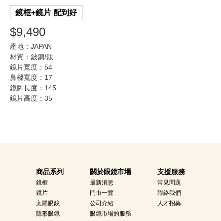
鏡框+鏡片 配到好
$9,490
產地：JAPAN
材質：鈹銅/鈦
鏡片寬度：54
鼻樑寬度：17
鏡腳長度：145
鏡片高度：35
商品系列
關於眼鏡市場
支援服務
鏡框
最新消息
常見問題
鏡片
門市一覽
聯絡我們
太陽眼鏡
公司介紹
人才招募
隱形眼鏡
眼鏡市場的服務