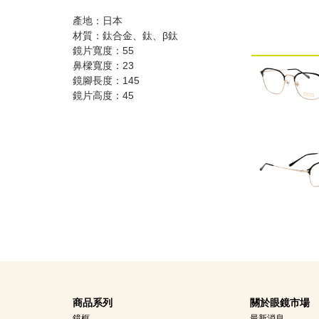
產地：日本
材質：鈦合金、鈦、β鈦
鏡片寬度：55
鼻樑寬度：23
鏡腳長度：145
鏡片高度：45
商品系列
關於眼鏡市場
鏡框
最新消息