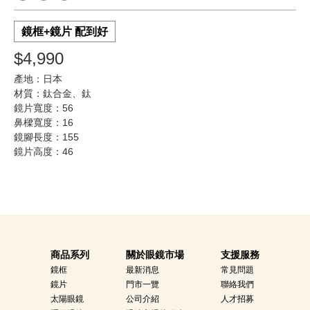
鏡框+鏡片 配到好
$4,990
產地：日本
材質：鈦合金、鈦
鏡片寬度：56
鼻樑寬度：16
鏡腳長度：155
鏡片高度：46
商品系列
關於眼鏡市場
支援服務
鏡框
最新消息
常見問題
鏡片
門市一覽
聯絡我們
太陽眼鏡
公司介紹
人才招募