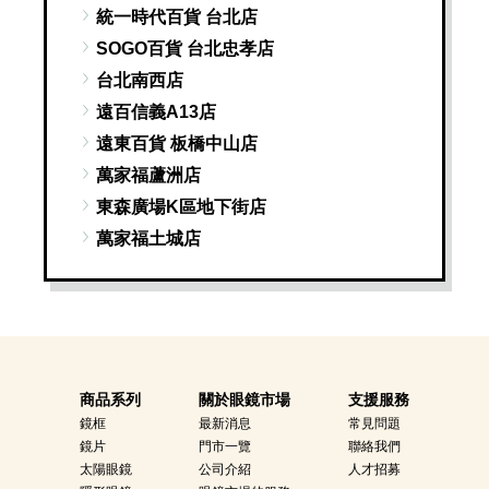
統一時代百貨 台北店
SOGO百貨 台北忠孝店
台北南西店
遠百信義A13店
遠東百貨 板橋中山店
萬家福蘆洲店
東森廣場K區地下街店
萬家福土城店
誠品新店裕隆城店
Lalaport南港店
環球板橋店
桃園
商品系列
關於眼鏡市場
支援服務
遠東百貨 桃園店
鏡框
最新消息
常見問題
鏡片
門市一覽
聯絡我們
大江購物中心店
太陽眼鏡
公司介紹
人才招募
萬家福經國店