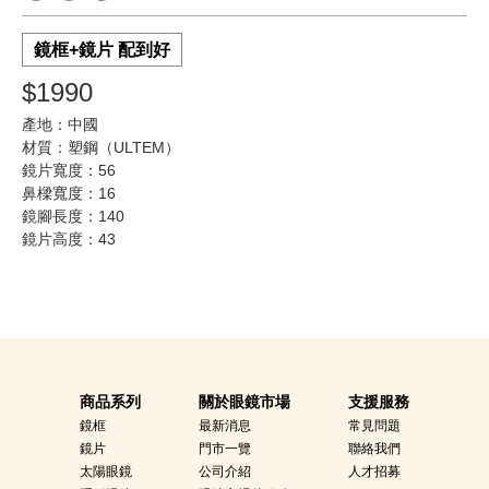
鏡框+鏡片 配到好
$1990
產地：中國
材質：塑鋼（ULTEM）
鏡片寬度：56
鼻樑寬度：16
鏡腳長度：140
鏡片高度：43
商品系列
關於眼鏡市場
支援服務
鏡框
最新消息
常見問題
鏡片
門市一覽
聯絡我們
太陽眼鏡
公司介紹
人才招募