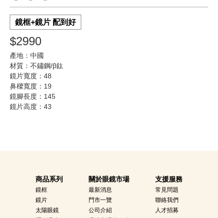
鏡框+鏡片 配到好
$2990
產地：中國
材質：不鏽鋼/β鈦
鏡片寬度：48
鼻樑寬度：19
鏡腳長度：145
鏡片高度：43
商品系列
關於眼鏡市場
支援服務
鏡框
最新消息
常見問題
鏡片
門市一覽
聯絡我們
太陽眼鏡
公司介紹
人才招募