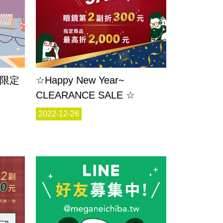
節限定
☆Happy New Year~
CLEARANCE SALE ☆
2022-12-26