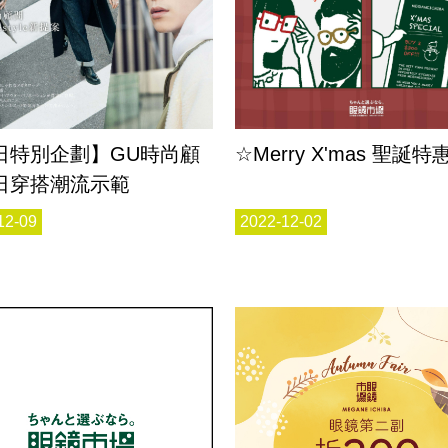
日特別企劃】GU時尚顧
☆Merry X'mas 聖誕特
日穿搭潮流示範
12-09
2022-12-02