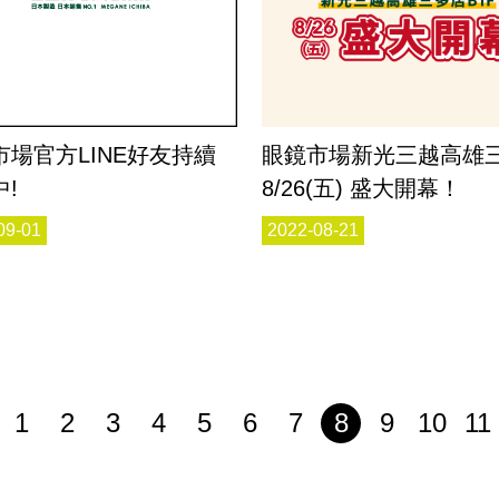
市場官方LINE好友持續
眼鏡市場新光三越高雄
!
8/26(五) 盛大開幕！
09-01
2022-08-21
1
2
3
4
5
6
7
8
9
10
11