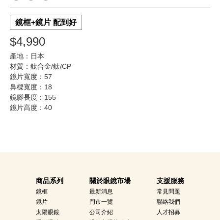
鏡框+鏡片 配到好
$4,990
產地：日本
材質：鈦合金/鈦/CP
鏡片寬度：57
鼻樑寬度：18
鏡腳長度：155
鏡片高度：40
商品系列
關於眼鏡市場
支援服務
鏡框
最新消息
常見問題
鏡片
門市一覽
聯絡我們
太陽眼鏡
公司介紹
人才招募