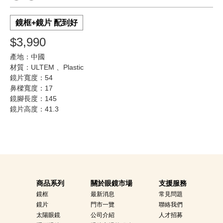
鏡框+鏡片 配到好
$3,990
產地：中國
材質：ULTEM 、Plastic
鏡片寬度：54
鼻樑寬度：17
鏡腳長度：145
鏡片高度：41.3
商品系列
關於眼鏡市場
支援服務
鏡框
最新消息
常見問題
鏡片
門市一覽
聯絡我們
太陽眼鏡
公司介紹
人才招募