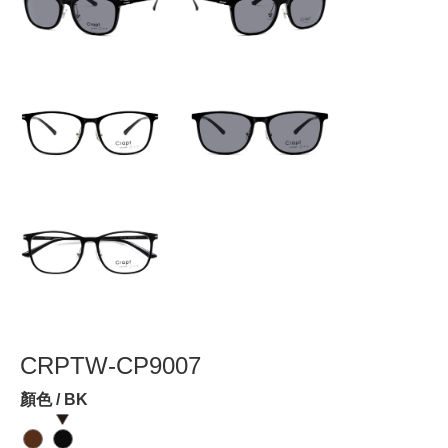
CRPTW-CP9007
顏色 / BK