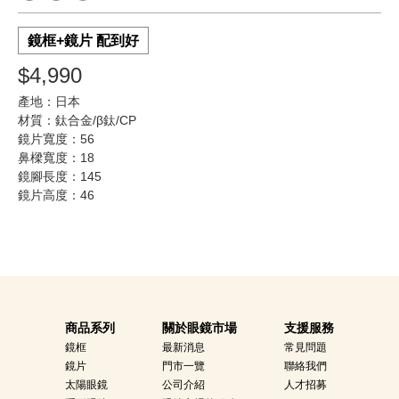
鏡框+鏡片 配到好
$4,990
產地：日本
材質：鈦合金/β鈦/CP
鏡片寬度：56
鼻樑寬度：18
鏡腳長度：145
鏡片高度：46
商品系列
關於眼鏡市場
支援服務
鏡框
最新消息
常見問題
鏡片
門市一覽
聯絡我們
太陽眼鏡
公司介紹
人才招募