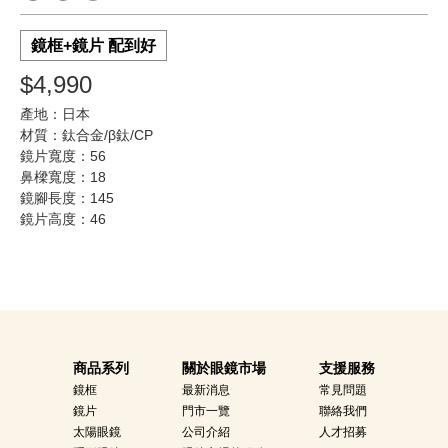
鏡框+鏡片 配到好
$4,990
產地：日本
材質：鈦合金/β鈦/CP
鏡片寬度：56
鼻樑寬度：18
鏡腳長度：145
鏡片高度：46
商品系列
關於眼鏡市場
支援服務
鏡框
最新消息
常見問題
鏡片
門市一覽
聯絡我們
太陽眼鏡
公司介紹
人才招募